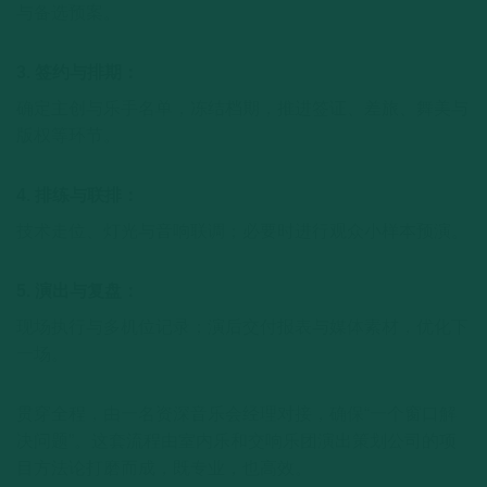
与备选预案。
3. 签约与排期：
确定主创与乐手名单，冻结档期，推进签证、差旅、舞美与
版权等环节。
4. 排练与联排：
技术走位、灯光与音响联调；必要时进行观众小样本预演。
5. 演出与复盘：
现场执行与多机位记录；演后交付报表与媒体素材，优化下
一场。
贯穿全程，由一名资深音乐会经理对接，确保“一个窗口解
决问题”。这套流程由室内乐和交响乐团演出策划公司的项
目方法论打磨而成，既专业，也高效。