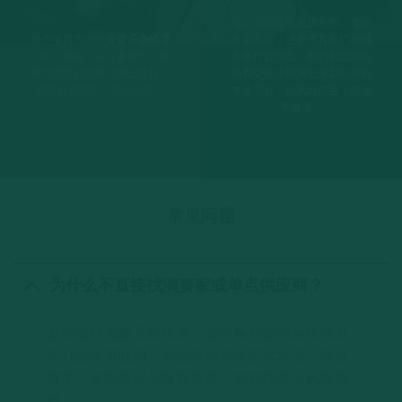
无论是高规格品牌发布、文化
每个项目均由资深
音乐会经理
季重头戏，还是教育推广与城
一对一统筹，从方案评审、排
市客厅音乐会，我们都以室内
期与预算到排练与舞台执行，
乐和交响乐团演出策划公司的
信息对齐透明、高效可控。
专业流程，把风险前置，把细
节做满。
常见问题
为什么不直接找演奏家或单点供应商？
复杂项目需要系统统筹。室内乐和交响乐团演出
策划公司可在同一套流程内平衡艺术水准、舞台
技术、差旅签证与版权合规，并对预算与风险负
责。