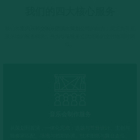
我们的四大核心服务
我们将
室内乐和交响乐团演出策划公司
的能力，沉淀为可直
接落地的服务模块，并为每项服务提供清晰的交付物与时间
线。
音乐会制作服务
从策划到首演，一体化完成：选题与节目设计、主创与
独奏家匹配、场地与档期协调、技术图纸与舞台走位、