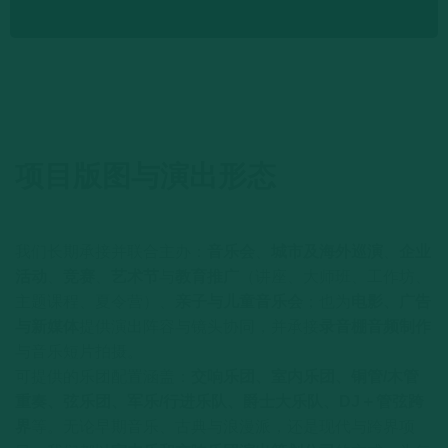
项目版图与演出形态
我们长期承接并联合主办：
音乐会
、
城市及海外巡演
、
企业
活动
、
竞赛
、
艺术节
与
教育推广
（讲座、大师班、工作坊、
主题课程、夏令营）、
亲子与儿童音乐会
；也为
电影、广告
与新媒体
提供演出阵容与镜头协同，并承接
录音棚音频制作
与音乐短片拍摄。
可提供的乐团配置涵盖：
交响乐团、室内乐团、铜管/木管
重奏、弦乐团、军乐/行进乐队、爵士大乐队、DJ＋管弦跨
界
等。无论早期音乐、古典与浪漫派，还是现代与跨界项