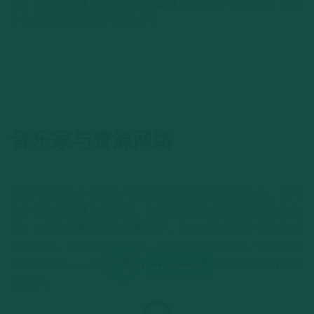
目，我们都以
室内乐和交响乐团演出策划公司
的方式，为每
个主题找到恰当的“声音名片”。
音乐家与资源网络
我们与活跃在中国境内与海外的专业音乐家长期合作，既可
在中国本地快速集结阵容，也可按需引入国际艺术家与合奏
团；可提供
外籍乐团
与
外籍乐手
，也可优先匹配中国本土优
秀音乐家。最终人选与编制，始终围绕项目目标、预算与观
众体验确定——这正是
室内乐和交响乐团演出策划公司
的价
值所在。