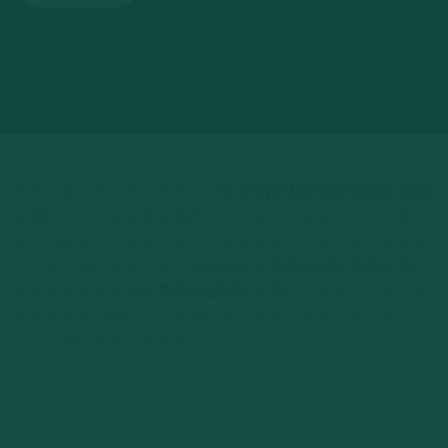
作为总部位于上海、面向全球的
室内乐和交响乐团演出策划
公司
，登台艺联以国际视野与本地执行为基础，为文化机
构、品牌企业、剧院与主办方提供从创意到落地的一体化解
决方案。我们既是深耕古典领域的
古典音乐演出策划公司
，
也是跨国资源协同的
国际乐团演出公司
：以结果为导向，把
复杂的跨国沟通、艺人协调、舞台技术与版权流程，化为一
次次无缝落地的演出体验。