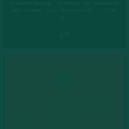
票务与传播资源联动。我们擅长在艺术水准与商业传播
之间找到平衡点，让每一场音乐会既“好听”，也“好看、
好卖”。
了解更多
企业及私人活动音乐家与乐团服务
品牌发布、年会庆典、高端晚宴、城市论坛与博览会等
场景，快速匹配室内乐与交响配置：弦乐四重奏、铜管
重奏、古典跨界组合到完整交响阵容，均由音乐会经理