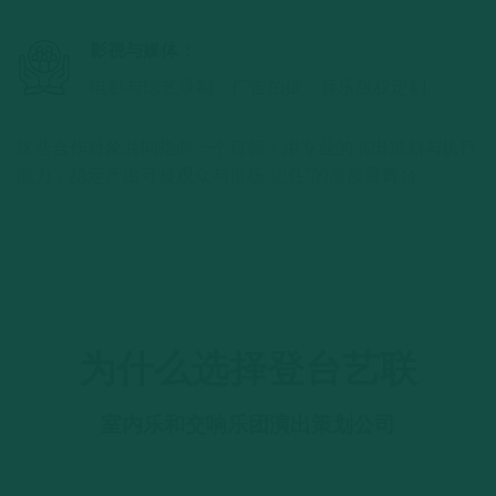
影视与媒体：
电影与综艺录制、广告拍摄、音乐版权定制
这些合作对象共同指向一个目标：用专业的演出策划与执行
能力，稳定产出可被观众与市场“记住”的高质量舞台。
为什么选择登台艺联
室内乐和交响乐团演出策划公司