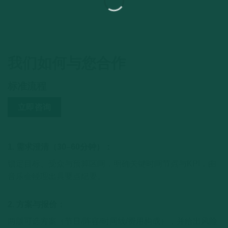
我们如何与您合作
标准流程
立即咨询
1. 需求澄清（30–60分钟）：
锁定目标、受众与预算区间，明确关键时间节点与KPI，由
音乐会经理出具要点纪要。
2. 方案与报价：
两版可选方案（节目/阵容/时间线/费用构成），并给出风险